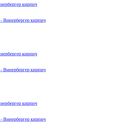
- Винербергер кирпич
- Винербергер кирпич
- Винербергер кирпич