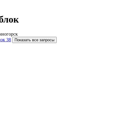
блок
чногорск
ок 38
Показать все запросы