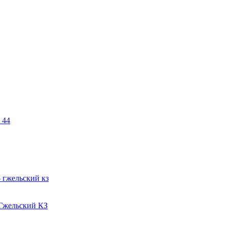
 44
Гжельский КЗ