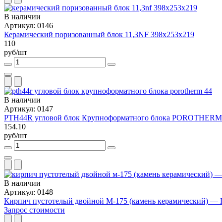
В наличии
Артикул: 0146
Керамический поризованный блок 11,3NF 398х253х219
110
руб/шт
В наличии
Артикул: 0147
PTH44R угловой блок Крупноформатного блока POROTHERM
154.10
руб/шт
В наличии
Артикул: 0148
Кирпич пустотелый двойной М-175 (камень керамический) — 
Запрос стоимости