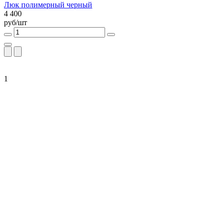
Люк полимерный черный
4 400
руб/шт
1