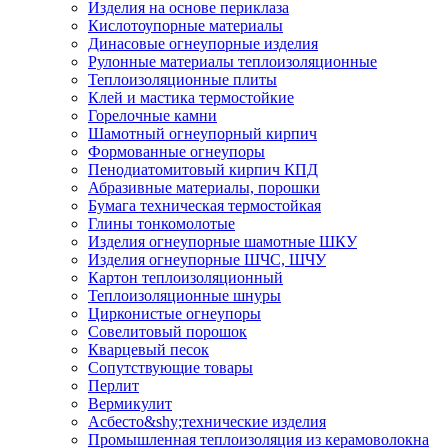
Изделия на основе периклаза
Кислотоупорные материалы
Динасовые огнеупорные изделия
Рулонные материалы теплоизоляционные
Тепло­изоляционные плиты
Клей и мастика термостойкие
Горелочные камни
Шамотный огнеупорный кирпич
Формованные огнеупоры
Пенодиатомитовый кирпич КПД
Абразивные материалы, порошки
Бумага техническая термостойкая
Глины тонкомолотые
Изделия огнеупорные шамотные ШКУ
Изделия огнеупорные ШЧС, ШЧУ
Картон теплоизоляционный
Теплоизоляционные шнуры
Цирконистые огнеупоры
Совелитовый порошок
Кварцевый песок
Сопутствующие товары
Перлит
Вермикулит
Асбесто&shy;технические изделия
Промышленная теплоизоляция из керамоволокна