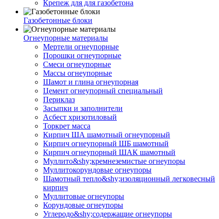
Крепеж для для газобетона
Газобетонные блоки
Огнеупорные материалы
Мертели огнеупорные
Порошки огнеупорные
Смеси огнеупорные
Массы огнеупорные
Шамот и глина огнеупорная
Цемент огнеупорный специальный
Периклаз
Засыпки и заполнители
Асбест хризотиловый
Торкрет масса
Кирпич ША шамотный огнеупорный
Кирпич огнеупорный ШБ шамотный
Кирпич огнеупорный ШАК шамотный
Муллито&shy;­кремнеземистые огнеупоры
Муллито­корундовые огнеупоры
Шамотный тепло&shy;изоляционный легковесный
кирпич
Муллитовые огнеупоры
Корундовые огнеупоры
Углеродо&shy;содержащие огнеупоры