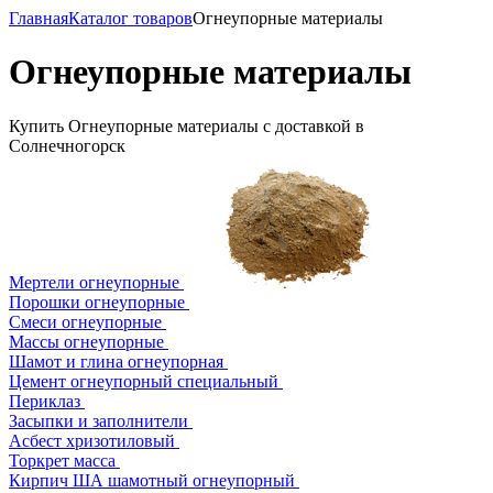
Главная
Каталог товаров
Огнеупорные материалы
Огнеупорные материалы
Купить Огнеупорные материалы с доставкой в
Солнечногорск
Мертели огнеупорные
Порошки огнеупорные
Смеси огнеупорные
Массы огнеупорные
Шамот и глина огнеупорная
Цемент огнеупорный специальный
Периклаз
Засыпки и заполнители
Асбест хризотиловый
Торкрет масса
Кирпич ША шамотный огнеупорный