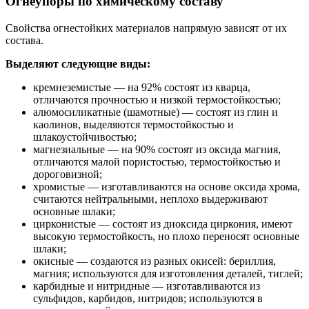
Огнеупоры по химическому составу
Свойства огнестойких материалов напрямую зависят от их
состава.
Выделяют следующие виды:
кремнеземистые — на 92% состоят из кварца,
отличаются прочностью и низкой термостойкостью;
алюмосиликатные (шамотные) — состоят из глин и
каолинов, выделяются термостойкостью и
шлакоустойчивостью;
магнезиальные — на 90% состоят из оксида магния,
отличаются малой пористостью, термостойкостью и
дороговизной;
хромистые — изготавливаются на основе оксида хрома,
считаются нейтральными, неплохо выдерживают
основные шлаки;
цирконистые — состоят из диоксида циркония, имеют
высокую термостойкость, но плохо переносят основные
шлаки;
окисные — создаются из разных окисей: бериллия,
магния; используются для изготовления деталей, тиглей;
карбидные и нитридные — изготавливаются из
сульфидов, карбидов, нитридов; используются в