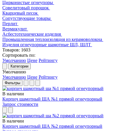
Цирконистые огнеупоры
Совелитовый порошок
Кварцевый песок
Сопутствующие товары
Перлит
Вермикулит
Асбесто­технические изделия
Промышленная теплоизоляция из керамоволокна
Изделия огнеупорные шамотные ШЛ, ШЛТ
Товаров:
1603
Сортировать по:
Умолчанию
Цене
Рейтингу
Категории
Умолчанию
Умолчанию
Цене
Рейтингу
Фильтры
В наличии
Кирпич шамотный ША №1 прямой огнеупорный
Запрос стоимости
В наличии
Кирпич шамотный ША №2 прямой огнеупорный