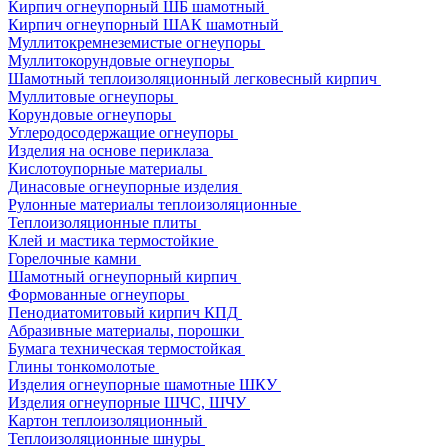
Кирпич огнеупорный ШБ шамотный
Кирпич огнеупорный ШАК шамотный
Муллито­­кремнеземистые огнеупоры
Муллито­корундовые огнеупоры
Шамотный тепло­изоляционный легковесный кирпич
Муллитовые огнеупоры
Корундовые огнеупоры
Углеродо­содержащие огнеупоры
Изделия на основе периклаза
Кислотоупорные материалы
Динасовые огнеупорные изделия
Рулонные материалы теплоизоляционные
Тепло­изоляционные плиты
Клей и мастика термостойкие
Горелочные камни
Шамотный огнеупорный кирпич
Формованные огнеупоры
Пенодиатомитовый кирпич КПД
Абразивные материалы, порошки
Бумага техническая термостойкая
Глины тонкомолотые
Изделия огнеупорные шамотные ШКУ
Изделия огнеупорные ШЧС, ШЧУ
Картон теплоизоляционный
Теплоизоляционные шнуры