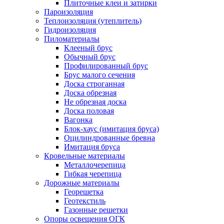
Плиточные клеи и затирки
Пароизоляция
Теплоизоляция (утеплитель)
Гидроизоляция
Пиломатериалы
Клееный брус
Обычный брус
Профилированный брус
Брус малого сечения
Доска строганная
Доска обрезная
Не обрезная доска
Доска половая
Вагонка
Блок-хаус (имитация бруса)
Оцилиндрованные бревна
Имитация бруса
Кровельные материалы
Металлочерепица
Гибкая черепица
Дорожные материалы
Георешетка
Геотекстиль
Газонные решетки
Опоры освещения ОГК