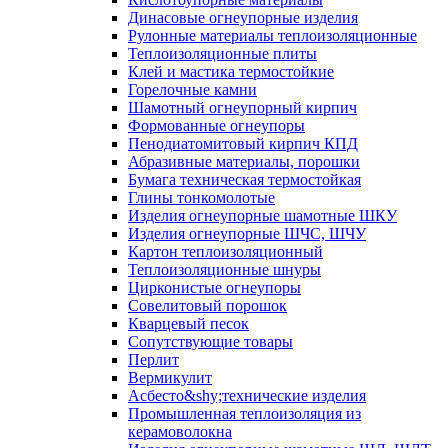
Динасовые огнеупорные изделия
Рулонные материалы теплоизоляционные
Тепло­изоляционные плиты
Клей и мастика термостойкие
Горелочные камни
Шамотный огнеупорный кирпич
Формованные огнеупоры
Пенодиатомитовый кирпич КПД
Абразивные материалы, порошки
Бумага техническая термостойкая
Глины тонкомолотые
Изделия огнеупорные шамотные ШКУ
Изделия огнеупорные ШЧС, ШЧУ
Картон теплоизоляционный
Теплоизоляционные шнуры
Цирконистые огнеупоры
Совелитовый порошок
Кварцевый песок
Сопутствующие товары
Перлит
Вермикулит
Асбесто&shy;технические изделия
Промышленная теплоизоляция из
керамоволокна