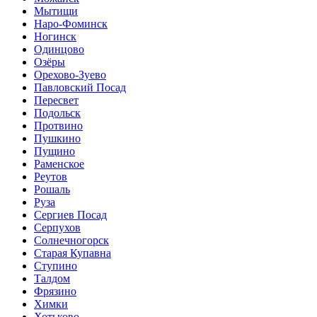
Мытищи
Наро-Фоминск
Ногинск
Одинцово
Озёры
Орехово-Зуево
Павловский Посад
Пересвет
Подольск
Протвино
Пушкино
Пущино
Раменское
Реутов
Рошаль
Руза
Сергиев Посад
Серпухов
Солнечногорск
Старая Купавна
Ступино
Талдом
Фрязино
Химки
Хотьково