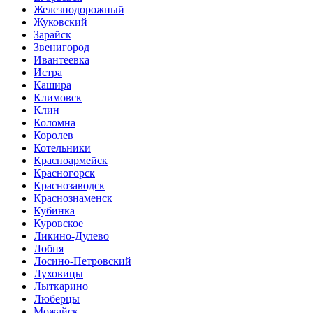
Железнодорожный
Жуковский
Зарайск
Звенигород
Ивантеевка
Истра
Кашира
Климовск
Клин
Коломна
Королев
Котельники
Красноармейск
Красногорск
Краснозаводск
Краснознаменск
Кубинка
Куровское
Ликино-Дулево
Лобня
Лосино-Петровский
Луховицы
Лыткарино
Люберцы
Можайск