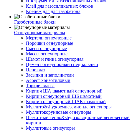
Инструмент для газосиликатных блоков
Клей для газосиликатных блоков
Крепеж для для газобетона
Газобетонные блоки
Огнеупорные материалы
Мертели огнеупорные
Порошки огнеупорные
Смеси огнеупорные
Массы огнеупорные
Шамот и глина огнеупорная
Цемент огнеупорный специальный
Периклаз
Засыпки и заполнители
Асбест хризотиловый
Торкрет масса
Кирпич ША шамотный огнеупорный
Кирпич огнеупорный ШБ шамотный
Кирпич огнеупорный ШАК шамотный
Муллито&shy;­кремнеземистые огнеупоры
Муллито­корундовые огнеупоры
Шамотный тепло&shy;изоляционный легковесный
кирпич
Муллитовые огнеупоры