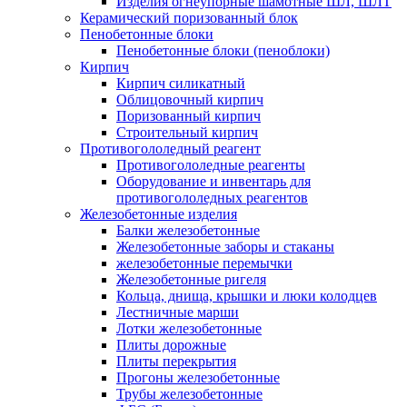
Изделия огнеупорные шамотные ШЛ, ШЛТ
Керамический поризованный блок
Пенобетонные блоки
Пенобетонные блоки (пеноблоки)
Кирпич
Кирпич силикатный
Облицовочный кирпич
Поризованный кирпич
Строительный кирпич
Противогололедный реагент
Противогололедные реагенты
Оборудование и инвентарь для
противогололедных реагентов
Железобетонные изделия
Балки железобетонные
Железобетонные заборы и стаканы
железобетонные перемычки
Железобетонные ригеля
Кольца, днища, крышки и люки колодцев
Лестничные марши
Лотки железобетонные
Плиты дорожные
Плиты перекрытия
Прогоны железобетонные
Трубы железобетонные