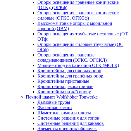
Опоры освещения граненые конические
(ОГК), (ОГКф)
Опоры освещения граненые конические
силовые (ОГКС, ОГКСф)
Высокомачтовые опоры с мобильной
короной (ОВМ)
Опоры освещения трубчатые несиловые (ОТ,
ОТф)
Опоры освещения силовые трубчатые (ОС,
ОСф)
Опоры освещения граненые
складывающиеся (ОГКС, ОГСКЛ)
Молниеотвод на базе опор ОГК (МОГК)
Кронштейны для силовых опор
Кронштейны для гранёных опор
Кронштейны приставные
Кронштейны декоративные
Кронштейны на ж/б опору
Печной шамот Wolfshöher Tonwerke
Дымовые трубы
Фасонные камни
Шамотные камни и плиты
Системные решения для топок
Системные решения для каналов
Элементы внешних оболочек