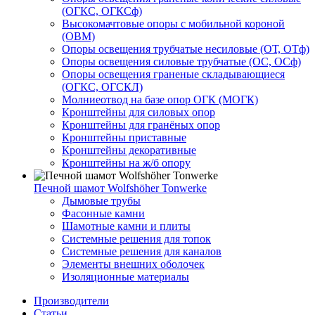
(ОГКС, ОГКСф)
Высокомачтовые опоры с мобильной короной
(ОВМ)
Опоры освещения трубчатые несиловые (ОТ, ОТф)
Опоры освещения силовые трубчатые (ОС, ОСф)
Опоры освещения граненые складывающиеся
(ОГКС, ОГСКЛ)
Молниеотвод на базе опор ОГК (МОГК)
Кронштейны для силовых опор
Кронштейны для гранёных опор
Кронштейны приставные
Кронштейны декоративные
Кронштейны на ж/б опору
Печной шамот Wolfshöher Tonwerke
Дымовые трубы
Фасонные камни
Шамотные камни и плиты
Системные решения для топок
Системные решения для каналов
Элементы внешних оболочек
Изоляционные материалы
Производители
Статьи