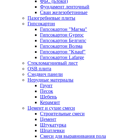
ФБС (Блоки)
Фундамент ленточный
Сваи железобетонные
Пазогребневые плиты
Гипсокартон
Гипсокартон "Магма"
Гипсокартон Gyproc
Гипсокартон Белгипс
Гипсокартон Волма
Гипсокартон "Knauf"
Гипсокартон Lafarge
Стекломагниевый лист
OSB плита
Сэндвич панели
Нерудные материалы
Грунт
Песок
Щебень
Керамзит
Цемент и сухие смеси
Строительные смеси
Цемент
Штукатурка
Шпатлевки
Смеси для выравнивания пола