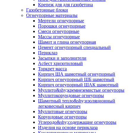
Крепеж для для газобетона
Газобетонные блоки
Огнеупорные материалы
Мертели огнеупорные
Порошки огнеупорные
Смеси огнеупорные
Массы огнеупорные
Шамот и глина огнеупорная
Цемент огнеупорный специальный
Периклаз
Засыпки и заполнители
Асбест хризотиловый
Торкрет масса
Кирпич ША шамотный огнеупорный
Кирпич огнеупорный ШБ шамотный
Кирпич огнеупорный ШАК шамотный
Муллито&shy;­кремнеземистые огнеупоры
Муллито­корундовые огнеупоры
Шамотный тепло&shy;изоляционный
легковесный кирпич
Муллитовые огнеупоры
Корундовые огнеупоры
Углеродо&shy;содержащие огнеупоры
Изделия на основе периклаза
Кислотоупорные материалы