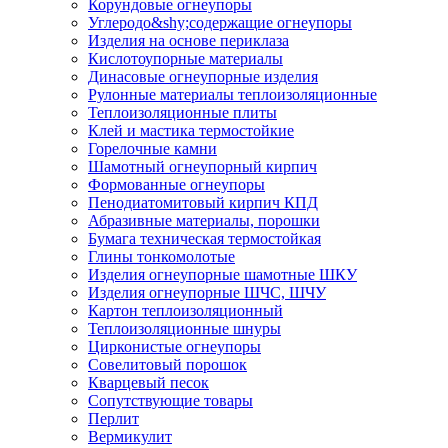
Корундовые огнеупоры
Углеродо&shy;содержащие огнеупоры
Изделия на основе периклаза
Кислотоупорные материалы
Динасовые огнеупорные изделия
Рулонные материалы теплоизоляционные
Тепло­изоляционные плиты
Клей и мастика термостойкие
Горелочные камни
Шамотный огнеупорный кирпич
Формованные огнеупоры
Пенодиатомитовый кирпич КПД
Абразивные материалы, порошки
Бумага техническая термостойкая
Глины тонкомолотые
Изделия огнеупорные шамотные ШКУ
Изделия огнеупорные ШЧС, ШЧУ
Картон теплоизоляционный
Теплоизоляционные шнуры
Цирконистые огнеупоры
Совелитовый порошок
Кварцевый песок
Сопутствующие товары
Перлит
Вермикулит