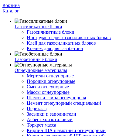
Корзина
Каталог
Газосиликатные блоки
Газосиликатные блоки
Инструмент для газосиликатных блоков
Клей для газосиликатных блоков
Крепеж для для газобетона
Газобетонные блоки
Огнеупорные материалы
Мертели огнеупорные
Порошки огнеупорные
Смеси огнеупорные
Массы огнеупорные
Шамот и глина огнеупорная
Цемент огнеупорный специальный
Периклаз
Засыпки и заполнители
Асбест хризотиловый
Торкрет масса
Кирпич ША шамотный огнеупорный
Кирпич огнеупорный ШБ шамотный