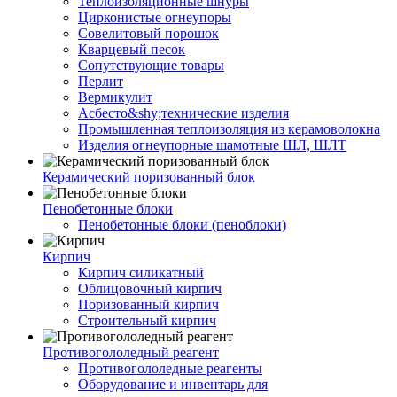
Теплоизоляционные шнуры
Цирконистые огнеупоры
Совелитовый порошок
Кварцевый песок
Сопутствующие товары
Перлит
Вермикулит
Асбесто&shy;технические изделия
Промышленная теплоизоляция из керамоволокна
Изделия огнеупорные шамотные ШЛ, ШЛТ
Керамический поризованный блок
Пенобетонные блоки
Пенобетонные блоки (пеноблоки)
Кирпич
Кирпич силикатный
Облицовочный кирпич
Поризованный кирпич
Строительный кирпич
Противогололедный реагент
Противогололедные реагенты
Оборудование и инвентарь для