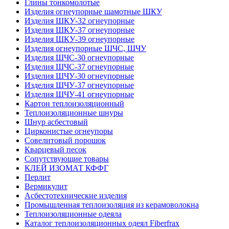
Глины тонкомолотые
Изделия огнеупорные шамотные ШКУ
Изделия ШКУ-32 огнеупорные
Изделия ШКУ-37 огнеупорные
Изделия ШКУ-39 огнеупорные
Изделия огнеупорные ШЧС, ШЧУ
Изделия ШЧС-30 огнеупорные
Изделия ШЧС-37 огнеупорные
Изделия ШЧУ-30 огнеупорные
Изделия ШЧУ-37 огнеупорные
Изделия ШЧУ-41 огнеупорные
Картон теплоизоляционный
Теплоизоляционные шнуры
Шнур асбестовый
Цирконистые огнеупоры
Совелитовый порошок
Кварцевый песок
Сопутствующие товары
КЛЕЙ ИЗОМАТ КФФГ
Перлит
Вермикулит
Асбесто­технические изделия
Промышленная теплоизоляция из керамоволокна
Теплоизоляционные одеяла
Каталог теплоизоляционных одеял Fiberfrax