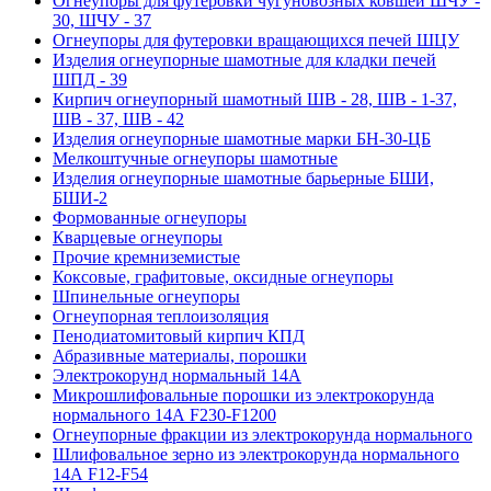
Огнеупоры для футеровки чугуновозных ковшей ШЧУ -
30, ШЧУ - 37
Огнеупоры для футеровки вращающихся печей ШЦУ
Изделия огнеупорные шамотные для кладки печей
ШПД - 39
Кирпич огнеупорный шамотный ШВ - 28, ШВ - 1-37,
ШВ - 37, ШВ - 42
Изделия огнеупорные шамотные марки БН-30-ЦБ
Мелкоштучные огнеупоры шамотные
Изделия огнеупорные шамотные барьерные БШИ,
БШИ-2
Формованные огнеупоры
Кварцевые огнеупоры
Прочие кремниземистые
Коксовые, графитовые, оксидные огнеупоры
Шпинельные огнеупоры
Огнеупорная теплоизоляция
Пенодиатомитовый кирпич КПД
Абразивные материалы, порошки
Электрокорунд нормальный 14А
Микрошлифовальные порошки из электрокорунда
нормального 14А F230-F1200
Огнеупорные фракции из электрокорунда нормального
Шлифовальное зерно из электрокорунда нормального
14А F12-F54