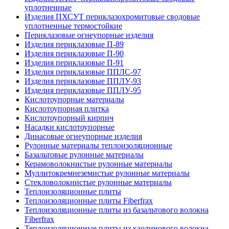
уплотненные
Изделия ПХСУТ периклазохромитовые сводовые
уплотненные термостойкие
Периклазовые огнеупорные изделия
Изделия периклазовые П-89
Изделия периклазовые П-90
Изделия периклазовые П-91
Изделия периклазовые ППЛС-97
Изделия периклазовые ППЛУ-93
Изделия периклазовые ППЛУ-95
Кислотоупорные материалы
Кислотоупорная плитка
Кислотоупорный кирпич
Насадки кислотоупорные
Динасовые огнеупорные изделия
Рулонные материалы теплоизоляционные
Базальтовые рулонные материалы
Керамоволокнистые рулонные материалы
Муллитокремнеземистые рулонные материалы
Стекловолокнистые рулонные материалы
Тепло­изоляционные плиты
Теплоизоляционные плиты Fiberfrax
Теплоизоляционные плиты из базальтового волокна
Fiberfrax
Теплоизоляционные плиты из каолинового волокна