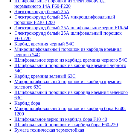
Шлифовальные порошки из электрокорунда
нормального 14А F60-F220
Электрокорунд белый 25А
Электрокорунд белый 25А микрошлифовальный
порошок F230-1200
Электрокорунд белый 25А шлифовальное зерно F16-54
Электрокорунд белый 25А шлифовальный порошок
F60-220
Карбид кремния черный 54С
Микрошлифовальный порошок из карбида кремния
черного 54С
Шлифовальное зерно из карбида кремния черного 54C
Шлифовальный порошок из карбида кремния черного
54С
Карбид кремния зеленый 63С
Микрошлифовальный порошок из карбида кремния
зеленого 63С
Шлифовальный порошок из карбида кремния зеленого
63С
Карбид бора
Микрошлифовальный порошок из карбида бора F240-
1200
Шлифовальное зерно из карбида бора F10-40
Шлифовальный порошок из карбида бора F60-220
Бумага техническая термостойкая