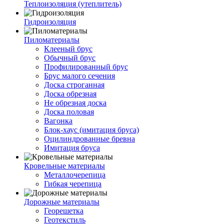
Теплоизоляция (утеплитель)
Гидроизоляция
Пиломатериалы
Клееный брус
Обычный брус
Профилированный брус
Брус малого сечения
Доска строганная
Доска обрезная
Не обрезная доска
Доска половая
Вагонка
Блок-хаус (имитация бруса)
Оцилиндрованные бревна
Имитация бруса
Кровельные материалы
Металлочерепица
Гибкая черепица
Дорожные материалы
Георешетка
Геотекстиль