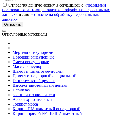
Отправляя данную форму, я соглашаюсь с
«правилами
пользования сайтом»
,
«политикой обработки персональных
данных»
и даю
«согласие на обработку персональных
данных»
Огнеупорные материалы
Мертели огнеупорные
Порошки огнеупорные
Смеси огнеупорные
Массы огнеупорные
Шамот и глина огнеупорная
Цемент огнеупорный специальный
Глиноземистый цемент
Высокоглиноземистый цемент
Периклаз
Засыпки и заполнители
Асбест хризотиловый
Торкрет масса
Кирпич ША шамотный огнеупорный
Кирпич прямой №1-19 ША шамотный