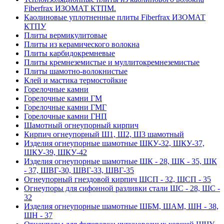
Fiberfrax ИЗОМАТ КТПМ.
Каолиновые уплотненные плиты Fiberfrax ИЗОМАТ
КТПУ
Плиты вермикулитовые
Плиты из керамического волокна
Плиты карбидокремневые
Плиты кремнеземистые и муллитокремнеземистые
Плиты шамотно-волокнистые
Клей и мастика термостойкие
Горелочные камни
Горелочные камни ГМ
Горелочные камни ГМГ
Горелочные камни ГНП
Шамотный огнеупорный кирпич
Кирпич огнеупорный Ш1, Ш2, Ш3 шамотный
Изделия огнеупорные шамотные ШКУ-32, ШКУ-37,
ШКУ-39, ШКУ-42
Изделия огнеупорные шамотные ШК - 28, ШК - 35, ШК
- 37, ШВГ-30, ШВГ-33, ШВГ-35
Огнеупорный гнездовой кирпич ШСП - 32, ШСП - 35
Огнеупоры для сифонной разливки стали ШС - 28, ШС -
32
Изделия огнеупорные шамотные ШБМ, ШАМ, ШН - 38,
ШН - 37