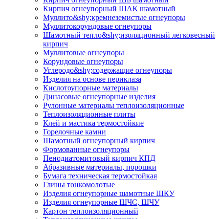
Кирпич огнеупорный ШАК шамотный
Муллито&shy;­кремнеземистые огнеупоры
Муллито­корундовые огнеупоры
Шамотный тепло&shy;изоляционный легковесный
кирпич
Муллитовые огнеупоры
Корундовые огнеупоры
Углеродо&shy;содержащие огнеупоры
Изделия на основе периклаза
Кислотоупорные материалы
Динасовые огнеупорные изделия
Рулонные материалы теплоизоляционные
Тепло­изоляционные плиты
Клей и мастика термостойкие
Горелочные камни
Шамотный огнеупорный кирпич
Формованные огнеупоры
Пенодиатомитовый кирпич КПД
Абразивные материалы, порошки
Бумага техническая термостойкая
Глины тонкомолотые
Изделия огнеупорные шамотные ШКУ
Изделия огнеупорные ШЧС, ШЧУ
Картон теплоизоляционный