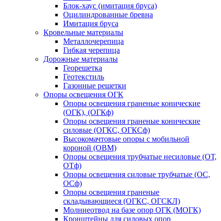
Блок-хаус (имитация бруса)
Оцилиндрованные бревна
Имитация бруса
Кровельные материалы
Металлочерепица
Гибкая черепица
Дорожные материалы
Георешетка
Геотекстиль
Газонные решетки
Опоры освещения ОГК
Опоры освещения граненые конические
(ОГК), (ОГКф)
Опоры освещения граненые конические
силовые (ОГКС, ОГКСф)
Высокомачтовые опоры с мобильной
короной (ОВМ)
Опоры освещения трубчатые несиловые (ОТ,
ОТф)
Опоры освещения силовые трубчатые (ОС,
ОСф)
Опоры освещения граненые
складывающиеся (ОГКС, ОГСКЛ)
Молниеотвод на базе опор ОГК (МОГК)
Кронштейны для силовых опор