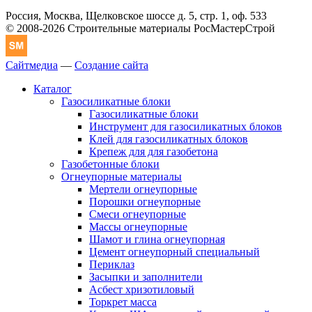
Россия, Москва, Щелковское шоссе д. 5, стр. 1, оф. 533
© 2008-2026 Строительные материалы РосМастерСтрой
Сайтмедиа
—
Создание сайта
Каталог
Газосиликатные блоки
Газосиликатные блоки
Инструмент для газосиликатных блоков
Клей для газосиликатных блоков
Крепеж для для газобетона
Газобетонные блоки
Огнеупорные материалы
Мертели огнеупорные
Порошки огнеупорные
Смеси огнеупорные
Массы огнеупорные
Шамот и глина огнеупорная
Цемент огнеупорный специальный
Периклаз
Засыпки и заполнители
Асбест хризотиловый
Торкрет масса