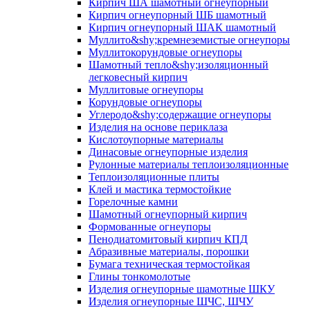
Кирпич ША шамотный огнеупорный
Кирпич огнеупорный ШБ шамотный
Кирпич огнеупорный ШАК шамотный
Муллито&shy;­кремнеземистые огнеупоры
Муллито­корундовые огнеупоры
Шамотный тепло&shy;изоляционный
легковесный кирпич
Муллитовые огнеупоры
Корундовые огнеупоры
Углеродо&shy;содержащие огнеупоры
Изделия на основе периклаза
Кислотоупорные материалы
Динасовые огнеупорные изделия
Рулонные материалы теплоизоляционные
Тепло­изоляционные плиты
Клей и мастика термостойкие
Горелочные камни
Шамотный огнеупорный кирпич
Формованные огнеупоры
Пенодиатомитовый кирпич КПД
Абразивные материалы, порошки
Бумага техническая термостойкая
Глины тонкомолотые
Изделия огнеупорные шамотные ШКУ
Изделия огнеупорные ШЧС, ШЧУ