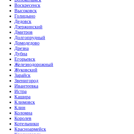
Воскресенск
Высоковск
Голицыно
Дедовск
Дзержинский
Дмитров
Долгопрудный
Домодедово
Дрезна
Дубна
Егорьевск
Железнодорожный
Жуковский
Зарайск
Звенигород
Ивантеевка
Истра
Кашира
Климовск
Клин
Коломна
Королев
Котельники
Красноармейск