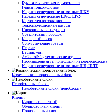
Бумага техническая термостойкая
Глины тонкомолотые
Изделия огнеупорные шамотные ШКУ
Изделия огнеупорные ШЧС, ШЧУ
Картон теплоизоляционный
Теплоизоляционные шнуры
Цирконистые огнеупоры
Совелитовый порошок
Кварцевый песок
Сопутствующие товары
Перлит
Вермикулит
Асбесто&shy;технические изделия
Промышленная теплоизоляция из керамоволокна
Изделия огнеупорные шамотные ШЛ, ШЛТ
Керамический поризованный блок
Пенобетонные блоки
Пенобетонные блоки (пеноблоки)
Кирпич
Кирпич силикатный
Облицовочный кирпич
Поризованный кирпич