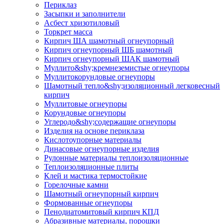
Периклаз
Засыпки и заполнители
Асбест хризотиловый
Торкрет масса
Кирпич ША шамотный огнеупорный
Кирпич огнеупорный ШБ шамотный
Кирпич огнеупорный ШАК шамотный
Муллито&shy;­кремнеземистые огнеупоры
Муллито­корундовые огнеупоры
Шамотный тепло&shy;изоляционный легковесный
кирпич
Муллитовые огнеупоры
Корундовые огнеупоры
Углеродо&shy;содержащие огнеупоры
Изделия на основе периклаза
Кислотоупорные материалы
Динасовые огнеупорные изделия
Рулонные материалы теплоизоляционные
Тепло­изоляционные плиты
Клей и мастика термостойкие
Горелочные камни
Шамотный огнеупорный кирпич
Формованные огнеупоры
Пенодиатомитовый кирпич КПД
Абразивные материалы, порошки