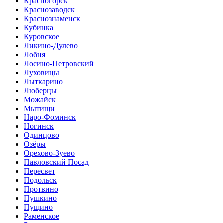
Красногорск
Краснозаводск
Краснознаменск
Кубинка
Куровское
Ликино-Дулево
Лобня
Лосино-Петровский
Луховицы
Лыткарино
Люберцы
Можайск
Мытищи
Наро-Фоминск
Ногинск
Одинцово
Озёры
Орехово-Зуево
Павловский Посад
Пересвет
Подольск
Протвино
Пушкино
Пущино
Раменское