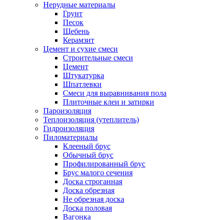
Нерудные материалы
Грунт
Песок
Щебень
Керамзит
Цемент и сухие смеси
Строительные смеси
Цемент
Штукатурка
Шпатлевки
Смеси для выравнивания пола
Плиточные клеи и затирки
Пароизоляция
Теплоизоляция (утеплитель)
Гидроизоляция
Пиломатериалы
Клееный брус
Обычный брус
Профилированный брус
Брус малого сечения
Доска строганная
Доска обрезная
Не обрезная доска
Доска половая
Вагонка