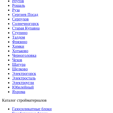
Реутов
Рошаль
Руза
Сергиев Посад
Серпухов
Солнечногорск
Старая Купавна
Ступино
Талдом
Фрязино
Химки
Хотьково
Черноголовка
Чехов
Шатура
Щелково
Электрогорск
Электросталь
Электроугли
Юбилейный
Яхрома
Каталог стройматериалов
Газосиликатные блоки