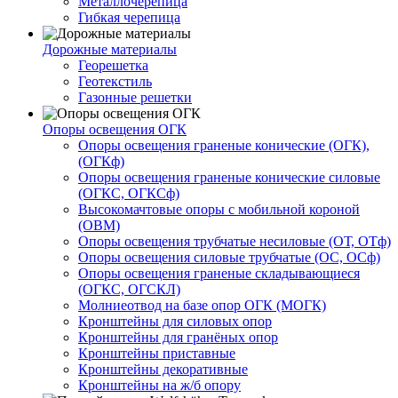
Металлочерепица
Гибкая черепица
Дорожные материалы
Георешетка
Геотекстиль
Газонные решетки
Опоры освещения ОГК
Опоры освещения граненые конические (ОГК),
(ОГКф)
Опоры освещения граненые конические силовые
(ОГКС, ОГКСф)
Высокомачтовые опоры с мобильной короной
(ОВМ)
Опоры освещения трубчатые несиловые (ОТ, ОТф)
Опоры освещения силовые трубчатые (ОС, ОСф)
Опоры освещения граненые складывающиеся
(ОГКС, ОГСКЛ)
Молниеотвод на базе опор ОГК (МОГК)
Кронштейны для силовых опор
Кронштейны для гранёных опор
Кронштейны приставные
Кронштейны декоративные
Кронштейны на ж/б опору