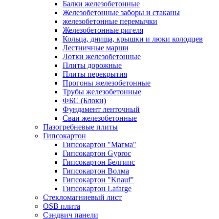
Балки железобетонные
Железобетонные заборы и стаканы
железобетонные перемычки
Железобетонные ригеля
Кольца, днища, крышки и люки колодцев
Лестничные марши
Лотки железобетонные
Плиты дорожные
Плиты перекрытия
Прогоны железобетонные
Трубы железобетонные
ФБС (Блоки)
Фундамент ленточный
Сваи железобетонные
Пазогребневые плиты
Гипсокартон
Гипсокартон "Магма"
Гипсокартон Gyproc
Гипсокартон Белгипс
Гипсокартон Волма
Гипсокартон "Knauf"
Гипсокартон Lafarge
Стекломагниевый лист
OSB плита
Сэндвич панели