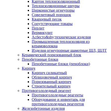
Картон теплоизоляционный
Теплоизоляционные шнуры
Цирконистые огнеупоры
Совелитовый порошок
Кварцевый песок
Сопутствующие товары
Перлит
Вермикулит
Асбесто&shy;технические изделия
Промышленная теплоизоляция из
керамоволокна
Изделия огнеупорные шамотные ШЛ, ШЛТ
Керамический поризованный блок
Пенобетонные блоки
Пенобетонные блоки (пеноблоки)
Кирпич
Кирпич силикатный
Облицовочный кирпич
Поризованный кирпич
Строительный кирпич
Противогололедный реагент
Противогололедные реагенты
Оборудование и инвентарь для
противогололедных реагентов
Железобетонные изделия