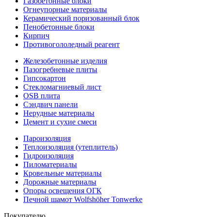
Газобетонные блоки
Огнеупорные материалы
Керамический поризованный блок
Пенобетонные блоки
Кирпич
Противогололедный реагент
Железобетонные изделия
Пазогребневые плиты
Гипсокартон
Стекломагниевый лист
OSB плита
Сэндвич панели
Нерудные материалы
Цемент и сухие смеси
Пароизоляция
Теплоизоляция (утеплитель)
Гидроизоляция
Пиломатериалы
Кровельные материалы
Дорожные материалы
Опоры освещения ОГК
Печной шамот Wolfshöher Tonwerke
Покупателю