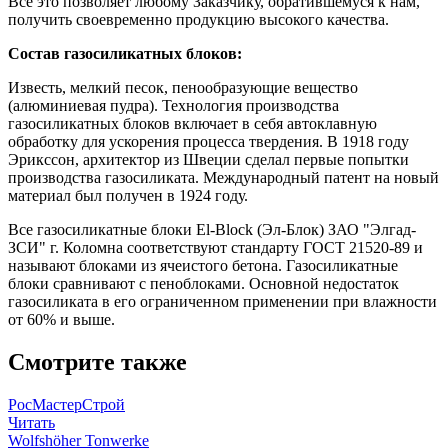
Все это позволяет любому Заказчику, обратившемуся к нам,
получить своевременно продукцию высокого качества.
Состав газосиликатных блоков:
Известь, мелкий песок, пенообразующие вещество
(алюминиевая пудра). Технология производства
газосиликатных блоков включает в себя автоклавную
обработку для ускорения процесса твердения. В 1918 году
Эрикссон, архитектор из Швеции сделал первые попытки
производства газосиликата. Международный патент на новый
материал был получен в 1924 году.
Все газосиликатные блоки El-Block (Эл-Блок) ЗАО "Элгад-
ЗСИ" г. Коломна соответствуют стандарту ГОСТ 21520-89 и
называют блоками из ячеистого бетона. Газосиликатные
блоки сравнивают с пеноблоками. Основной недостаток
газосиликата в его ограниченном применении при влажности
от 60% и выше.
Смотрите также
РосМастерСтрой
Читать
Wolfshöher Tonwerke