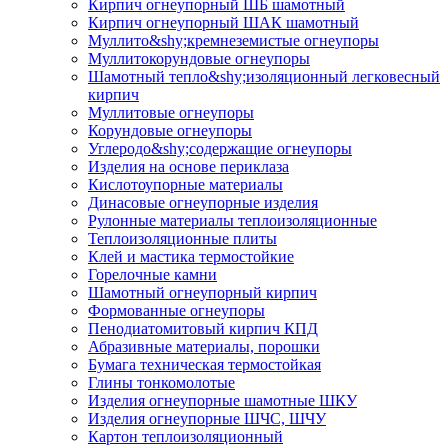
Кирпич огнеупорный ШБ шамотный
Кирпич огнеупорный ШАК шамотный
Муллито&shy;­кремнеземистые огнеупоры
Муллито­корундовые огнеупоры
Шамотный тепло&shy;изоляционный легковесный
кирпич
Муллитовые огнеупоры
Корундовые огнеупоры
Углеродо&shy;содержащие огнеупоры
Изделия на основе периклаза
Кислотоупорные материалы
Динасовые огнеупорные изделия
Рулонные материалы теплоизоляционные
Тепло­изоляционные плиты
Клей и мастика термостойкие
Горелочные камни
Шамотный огнеупорный кирпич
Формованные огнеупоры
Пенодиатомитовый кирпич КПД
Абразивные материалы, порошки
Бумага техническая термостойкая
Глины тонкомолотые
Изделия огнеупорные шамотные ШКУ
Изделия огнеупорные ШЧС, ШЧУ
Картон теплоизоляционный