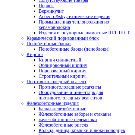
Сопутствующие товары
Перлит
Вермикулит
Асбесто&shy;технические изделия
Промышленная теплоизоляция из
керамоволокна
Изделия огнеупорные шамотные ШЛ, ШЛТ
Керамический поризованный блок
Пенобетонные блоки
Пенобетонные блоки (пеноблоки)
Кирпич
Кирпич силикатный
Облицовочный кирпич
Поризованный кирпич
Строительный кирпич
Противогололедный реагент
Противогололедные реагенты
Оборудование и инвентарь для
противогололедных реагентов
Железобетонные изделия
Балки железобетонные
Железобетонные заборы и стаканы
железобетонные перемычки
Железобетонные ригеля
Кольца, днища, крышки и люки колодцев