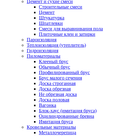
Цемент и сухие смеси
Строительные смеси
Цемент
Штукатурка
Шпатлевки
Смеси для выравнивания пола
Плиточные клеи и затирки
Пароизоляция
Теплоизоляция (утеплитель)
Гидроизоляция
Пиломатериалы
Клееный брус
Обычный брус
Профилированный брус
Брус малого сечения
Доска строганная
Доска обрезная
Не обрезная доска
Доска половая
Вагонка
Блок-хаус (имитация бруса)
Оцилиндрованные бревна
Имитация бруса
Кровельные материалы
Металлочерепица