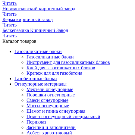
Читать
Новомосковский кирпичный завод
Читать
Керма кирпичный завод
Читать
Белкерамика Кирпичный Завод
Читать
Каталог товаров
Газосиликатные блоки
Газосиликатные блоки
Инструмент для газосиликатных блоков
Клей для газосиликатных блоков
Крепеж для для газобетона
Газобетонные блоки
Огнеупорные материалы
Мертели огнеупорные
Порошки огнеупорные
Смеси огнеупорные
Массы огнеупорные
Шамот и глина огнеупорная
Цемент огнеупорный специальный
Периклаз
Засыпки и заполнители
Асбест хризотиловый