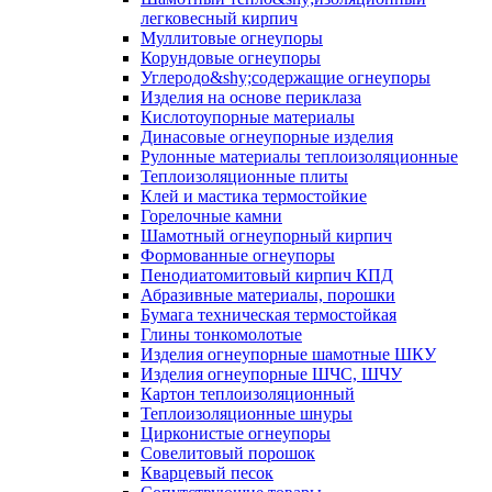
легковесный кирпич
Муллитовые огнеупоры
Корундовые огнеупоры
Углеродо&shy;содержащие огнеупоры
Изделия на основе периклаза
Кислотоупорные материалы
Динасовые огнеупорные изделия
Рулонные материалы теплоизоляционные
Тепло­изоляционные плиты
Клей и мастика термостойкие
Горелочные камни
Шамотный огнеупорный кирпич
Формованные огнеупоры
Пенодиатомитовый кирпич КПД
Абразивные материалы, порошки
Бумага техническая термостойкая
Глины тонкомолотые
Изделия огнеупорные шамотные ШКУ
Изделия огнеупорные ШЧС, ШЧУ
Картон теплоизоляционный
Теплоизоляционные шнуры
Цирконистые огнеупоры
Совелитовый порошок
Кварцевый песок