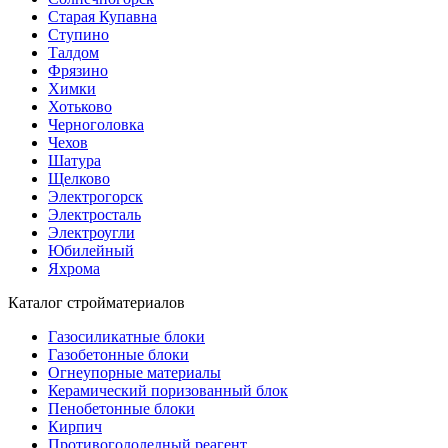
Старая Купавна
Ступино
Талдом
Фрязино
Химки
Хотьково
Черноголовка
Чехов
Шатура
Щелково
Электрогорск
Электросталь
Электроугли
Юбилейный
Яхрома
Каталог стройматериалов
Газосиликатные блоки
Газобетонные блоки
Огнеупорные материалы
Керамический поризованный блок
Пенобетонные блоки
Кирпич
Противогололедный реагент