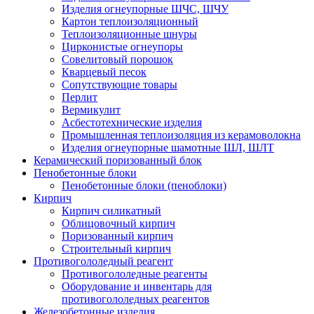
Изделия огнеупорные ШЧС, ШЧУ
Картон теплоизоляционный
Теплоизоляционные шнуры
Цирконистые огнеупоры
Совелитовый порошок
Кварцевый песок
Сопутствующие товары
Перлит
Вермикулит
Асбесто­технические изделия
Промышленная теплоизоляция из керамоволокна
Изделия огнеупорные шамотные ШЛ, ШЛТ
Керамический поризованный блок
Пенобетонные блоки
Пенобетонные блоки (пеноблоки)
Кирпич
Кирпич силикатный
Облицовочный кирпич
Поризованный кирпич
Строительный кирпич
Противогололедный реагент
Противогололедные реагенты
Оборудование и инвентарь для
противогололедных реагентов
Железобетонные изделия