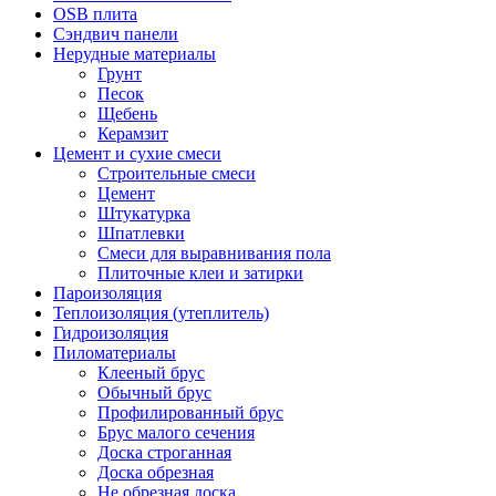
OSB плита
Сэндвич панели
Нерудные материалы
Грунт
Песок
Щебень
Керамзит
Цемент и сухие смеси
Строительные смеси
Цемент
Штукатурка
Шпатлевки
Смеси для выравнивания пола
Плиточные клеи и затирки
Пароизоляция
Теплоизоляция (утеплитель)
Гидроизоляция
Пиломатериалы
Клееный брус
Обычный брус
Профилированный брус
Брус малого сечения
Доска строганная
Доска обрезная
Не обрезная доска