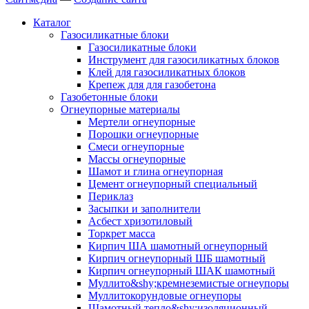
Каталог
Газосиликатные блоки
Газосиликатные блоки
Инструмент для газосиликатных блоков
Клей для газосиликатных блоков
Крепеж для для газобетона
Газобетонные блоки
Огнеупорные материалы
Мертели огнеупорные
Порошки огнеупорные
Смеси огнеупорные
Массы огнеупорные
Шамот и глина огнеупорная
Цемент огнеупорный специальный
Периклаз
Засыпки и заполнители
Асбест хризотиловый
Торкрет масса
Кирпич ША шамотный огнеупорный
Кирпич огнеупорный ШБ шамотный
Кирпич огнеупорный ШАК шамотный
Муллито&shy;­кремнеземистые огнеупоры
Муллито­корундовые огнеупоры
Шамотный тепло&shy;изоляционный