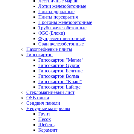
Лестничные марши
Лотки железобетонные
Плиты дорожные
Плиты перекрытия
Прогоны железобетонные
Трубы железобетонные
ФБС (Блоки)
Фундамент ленточный
Сваи железобетонные
Пазогребневые плиты
Гипсокартон
Гипсокартон "Магма"
Гипсокартон Gyproc
Гипсокартон Белгипс
Гипсокартон Волма
Гипсокартон "Knauf"
Гипсокартон Lafarge
Стекломагниевый лист
OSB плита
Сэндвич панели
Нерудные материалы
Грунт
Песок
Щебень
Керамзит