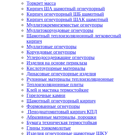
Торкрет масса
Кирпич ША шамотный огнеупорный
Кирпич огнеупорный ШБ шамотный
Кирпич огнеупорный ШАК шамотный
Муллито­­кремнеземистые огнеупоры
Муллито­корундовые огнеупоры
Шамотный тепло­изоляционный легковесный
кирпич
Муллитовые огнеупоры
Корундовые огнеупоры
Углеродо­содержащие огнеупоры
Изделия на основе периклаза
Кислотоупорные материалы
Динасовые огнеупорные изделия
Рулонные материалы теплоизоляционные
Тепло­изоляционные плиты
Клей и мастика термостойкие
Горелочные камни
Шамотный огнеупорный кирпич
Формованные огнеупоры
Пенодиатомитовый кирпич КПД
Абразивные материалы, порошки
Бумага техническая термостойкая
Глины тонкомолотые
Изделия огнеупорные шамотные ШКУ