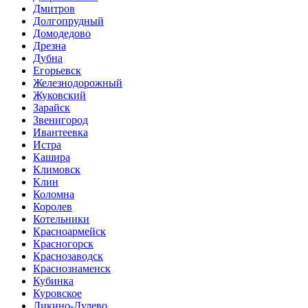
Дмитров
Долгопрудный
Домодедово
Дрезна
Дубна
Егорьевск
Железнодорожный
Жуковский
Зарайск
Звенигород
Ивантеевка
Истра
Кашира
Климовск
Клин
Коломна
Королев
Котельники
Красноармейск
Красногорск
Краснозаводск
Краснознаменск
Кубинка
Куровское
Ликино-Дулево