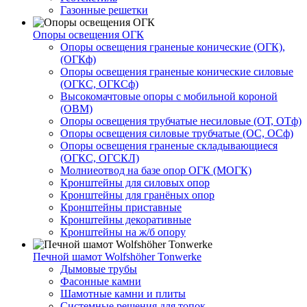
Газонные решетки
Опоры освещения ОГК
Опоры освещения граненые конические (ОГК),
(ОГКф)
Опоры освещения граненые конические силовые
(ОГКС, ОГКСф)
Высокомачтовые опоры с мобильной короной
(ОВМ)
Опоры освещения трубчатые несиловые (ОТ, ОТф)
Опоры освещения силовые трубчатые (ОС, ОСф)
Опоры освещения граненые складывающиеся
(ОГКС, ОГСКЛ)
Молниеотвод на базе опор ОГК (МОГК)
Кронштейны для силовых опор
Кронштейны для гранёных опор
Кронштейны приставные
Кронштейны декоративные
Кронштейны на ж/б опору
Печной шамот Wolfshöher Tonwerke
Дымовые трубы
Фасонные камни
Шамотные камни и плиты
Системные решения для топок