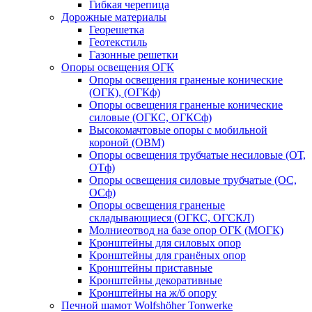
Гибкая черепица
Дорожные материалы
Георешетка
Геотекстиль
Газонные решетки
Опоры освещения ОГК
Опоры освещения граненые конические
(ОГК), (ОГКф)
Опоры освещения граненые конические
силовые (ОГКС, ОГКСф)
Высокомачтовые опоры с мобильной
короной (ОВМ)
Опоры освещения трубчатые несиловые (ОТ,
ОТф)
Опоры освещения силовые трубчатые (ОС,
ОСф)
Опоры освещения граненые
складывающиеся (ОГКС, ОГСКЛ)
Молниеотвод на базе опор ОГК (МОГК)
Кронштейны для силовых опор
Кронштейны для гранёных опор
Кронштейны приставные
Кронштейны декоративные
Кронштейны на ж/б опору
Печной шамот Wolfshöher Tonwerke