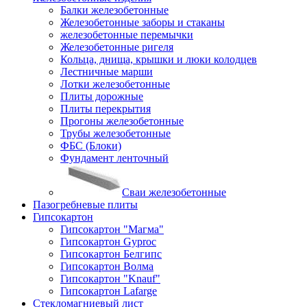
Балки железобетонные
Железобетонные заборы и стаканы
железобетонные перемычки
Железобетонные ригеля
Кольца, днища, крышки и люки колодцев
Лестничные марши
Лотки железобетонные
Плиты дорожные
Плиты перекрытия
Прогоны железобетонные
Трубы железобетонные
ФБС (Блоки)
Фундамент ленточный
Сваи железобетонные
Пазогребневые плиты
Гипсокартон
Гипсокартон "Магма"
Гипсокартон Gyproc
Гипсокартон Белгипс
Гипсокартон Волма
Гипсокартон "Knauf"
Гипсокартон Lafarge
Стекломагниевый лист