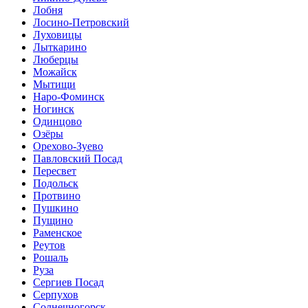
Лобня
Лосино-Петровский
Луховицы
Лыткарино
Люберцы
Можайск
Мытищи
Наро-Фоминск
Ногинск
Одинцово
Озёры
Орехово-Зуево
Павловский Посад
Пересвет
Подольск
Протвино
Пушкино
Пущино
Раменское
Реутов
Рошаль
Руза
Сергиев Посад
Серпухов
Солнечногорск