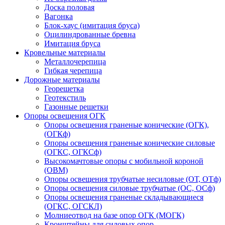
Доска половая
Вагонка
Блок-хаус (имитация бруса)
Оцилиндрованные бревна
Имитация бруса
Кровельные материалы
Металлочерепица
Гибкая черепица
Дорожные материалы
Георешетка
Геотекстиль
Газонные решетки
Опоры освещения ОГК
Опоры освещения граненые конические (ОГК),
(ОГКф)
Опоры освещения граненые конические силовые
(ОГКС, ОГКСф)
Высокомачтовые опоры с мобильной короной
(ОВМ)
Опоры освещения трубчатые несиловые (ОТ, ОТф)
Опоры освещения силовые трубчатые (ОС, ОСф)
Опоры освещения граненые складывающиеся
(ОГКС, ОГСКЛ)
Молниеотвод на базе опор ОГК (МОГК)
Кронштейны для силовых опор