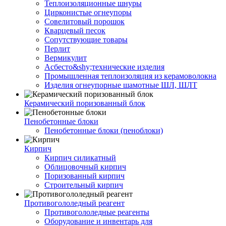
Теплоизоляционные шнуры
Цирконистые огнеупоры
Совелитовый порошок
Кварцевый песок
Сопутствующие товары
Перлит
Вермикулит
Асбесто&shy;технические изделия
Промышленная теплоизоляция из керамоволокна
Изделия огнеупорные шамотные ШЛ, ШЛТ
Керамический поризованный блок
Пенобетонные блоки
Пенобетонные блоки (пеноблоки)
Кирпич
Кирпич силикатный
Облицовочный кирпич
Поризованный кирпич
Строительный кирпич
Противогололедный реагент
Противогололедные реагенты
Оборудование и инвентарь для