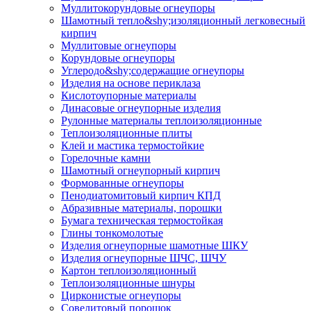
Муллито­корундовые огнеупоры
Шамотный тепло&shy;изоляционный легковесный
кирпич
Муллитовые огнеупоры
Корундовые огнеупоры
Углеродо&shy;содержащие огнеупоры
Изделия на основе периклаза
Кислотоупорные материалы
Динасовые огнеупорные изделия
Рулонные материалы теплоизоляционные
Тепло­изоляционные плиты
Клей и мастика термостойкие
Горелочные камни
Шамотный огнеупорный кирпич
Формованные огнеупоры
Пенодиатомитовый кирпич КПД
Абразивные материалы, порошки
Бумага техническая термостойкая
Глины тонкомолотые
Изделия огнеупорные шамотные ШКУ
Изделия огнеупорные ШЧС, ШЧУ
Картон теплоизоляционный
Теплоизоляционные шнуры
Цирконистые огнеупоры
Совелитовый порошок