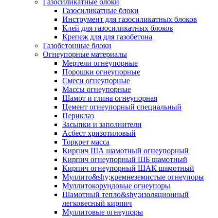
Газосиликатные блоки
Газосиликатные блоки
Инструмент для газосиликатных блоков
Клей для газосиликатных блоков
Крепеж для для газобетона
Газобетонные блоки
Огнеупорные материалы
Мертели огнеупорные
Порошки огнеупорные
Смеси огнеупорные
Массы огнеупорные
Шамот и глина огнеупорная
Цемент огнеупорный специальный
Периклаз
Засыпки и заполнители
Асбест хризотиловый
Торкрет масса
Кирпич ША шамотный огнеупорный
Кирпич огнеупорный ШБ шамотный
Кирпич огнеупорный ШАК шамотный
Муллито&shy;­кремнеземистые огнеупоры
Муллито­корундовые огнеупоры
Шамотный тепло&shy;изоляционный
легковесный кирпич
Муллитовые огнеупоры