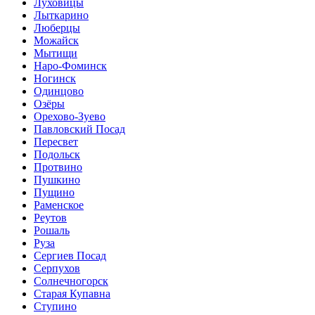
Луховицы
Лыткарино
Люберцы
Можайск
Мытищи
Наро-Фоминск
Ногинск
Одинцово
Озёры
Орехово-Зуево
Павловский Посад
Пересвет
Подольск
Протвино
Пушкино
Пущино
Раменское
Реутов
Рошаль
Руза
Сергиев Посад
Серпухов
Солнечногорск
Старая Купавна
Ступино