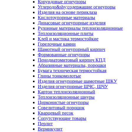
Корундовые огнеупоры
Углеродо&shy;содержащие огнеупоры
Изделия на основе периклаза
Кислотоупорные материалы
Динасовые огнеупорные изделия
Рулонные материалы теплоизоляционные
Тепло­изоляционные плиты
Клей и мастика термостойкие
Горелочные камни
Шамотный огнеупорный кирпич
Формованные огнеупоры
Пенодиатомитовый кирпич КПД
Абразивные материалы, порошки
Бумага техническая термостойкая
Глины тонкомолотые
Изделия огнеупорные шамотные ШКУ
Изделия огнеупорные ШЧС, ШЧУ
Картон теплоизоляционный
Теплоизоляционные шнуры
Цирконистые огнеупоры
Совелитовый порошок
Кварцевый песок
Сопутствующие товары
Перлит
Вермикулит