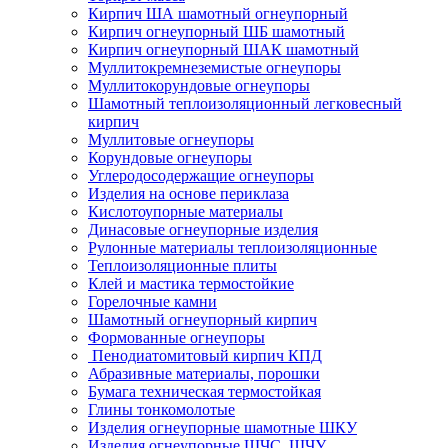
Кирпич ША шамотный огнеупорный
Кирпич огнеупорный ШБ шамотный
Кирпич огнеупорный ШАК шамотный
Муллито­­кремнеземистые огнеупоры
Муллито­корундовые огнеупоры
Шамотный тепло­изоляционный легковесный
кирпич
Муллитовые огнеупоры
Корундовые огнеупоры
Углеродо­содержащие огнеупоры
Изделия на основе периклаза
Кислотоупорные материалы
Динасовые огнеупорные изделия
Рулонные материалы теплоизоляционные
Тепло­изоляционные плиты
Клей и мастика термостойкие
Горелочные камни
Шамотный огнеупорный кирпич
Формованные огнеупоры
Пенодиатомитовый кирпич КПД
Абразивные материалы, порошки
Бумага техническая термостойкая
Глины тонкомолотые
Изделия огнеупорные шамотные ШКУ
Изделия огнеупорные ШЧС, ШЧУ