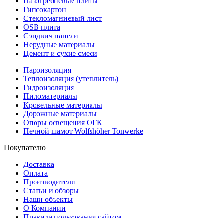
Пазогребневые плиты
Гипсокартон
Стекломагниевый лист
OSB плита
Сэндвич панели
Нерудные материалы
Цемент и сухие смеси
Пароизоляция
Теплоизоляция (утеплитель)
Гидроизоляция
Пиломатериалы
Кровельные материалы
Дорожные материалы
Опоры освещения ОГК
Печной шамот Wolfshöher Tonwerke
Покупателю
Доставка
Оплата
Производители
Статьи и обзоры
Наши объекты
О Компании
Правила пользования сайтом