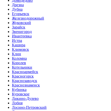
Домодедово
Дрезна
Дубна
Егорьевск
Железнодорожный
Жуковский
Зарайск
Звенигород
Ивантеевка
Истра
Кашира
Климовск
Клин
Коломна
Королев
Котельники
Красноармейск
Красногорск
Краснозаводск
Краснознаменск
Кубинка
Куровское
Ликино-Дулево
Лобня
Лосино-Петровский