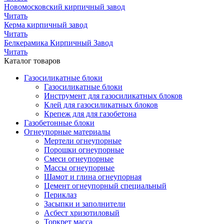
Новомосковский кирпичный завод
Читать
Керма кирпичный завод
Читать
Белкерамика Кирпичный Завод
Читать
Каталог товаров
Газосиликатные блоки
Газосиликатные блоки
Инструмент для газосиликатных блоков
Клей для газосиликатных блоков
Крепеж для для газобетона
Газобетонные блоки
Огнеупорные материалы
Мертели огнеупорные
Порошки огнеупорные
Смеси огнеупорные
Массы огнеупорные
Шамот и глина огнеупорная
Цемент огнеупорный специальный
Периклаз
Засыпки и заполнители
Асбест хризотиловый
Торкрет масса