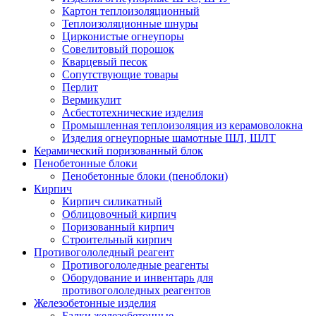
Картон теплоизоляционный
Теплоизоляционные шнуры
Цирконистые огнеупоры
Совелитовый порошок
Кварцевый песок
Сопутствующие товары
Перлит
Вермикулит
Асбесто­технические изделия
Промышленная теплоизоляция из керамоволокна
Изделия огнеупорные шамотные ШЛ, ШЛТ
Керамический поризованный блок
Пенобетонные блоки
Пенобетонные блоки (пеноблоки)
Кирпич
Кирпич силикатный
Облицовочный кирпич
Поризованный кирпич
Строительный кирпич
Противогололедный реагент
Противогололедные реагенты
Оборудование и инвентарь для
противогололедных реагентов
Железобетонные изделия
Балки железобетонные