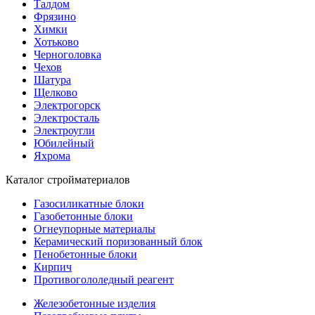
Талдом
Фрязино
Химки
Хотьково
Черноголовка
Чехов
Шатура
Щелково
Электрогорск
Электросталь
Электроугли
Юбилейный
Яхрома
Каталог стройматериалов
Газосиликатные блоки
Газобетонные блоки
Огнеупорные материалы
Керамический поризованный блок
Пенобетонные блоки
Кирпич
Противогололедный реагент
Железобетонные изделия