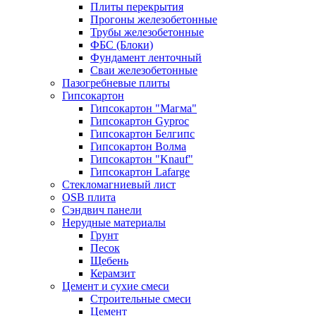
Плиты перекрытия
Прогоны железобетонные
Трубы железобетонные
ФБС (Блоки)
Фундамент ленточный
Сваи железобетонные
Пазогребневые плиты
Гипсокартон
Гипсокартон "Магма"
Гипсокартон Gyproc
Гипсокартон Белгипс
Гипсокартон Волма
Гипсокартон "Knauf"
Гипсокартон Lafarge
Стекломагниевый лист
OSB плита
Сэндвич панели
Нерудные материалы
Грунт
Песок
Щебень
Керамзит
Цемент и сухие смеси
Строительные смеси
Цемент