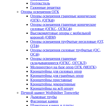
Геотекстиль
Газонные решетки
Опоры освещения ОГК
Опоры освещения граненые конические
(ОГК), (ОГКф)
Опоры освещения граненые конические
силовые (ОГКС, ОГКСф)
Высокомачтовые опоры с мобильной
короной (ОВМ)
Опоры освещения трубчатые несиловые (ОТ,
ОТф)
Опоры освещения силовые трубчатые (ОС,
ОСф)
Опоры освещения граненые
складывающиеся (ОГКС, ОГСКЛ)
Молниеотвод на базе опор ОГК (МОГК)
Кронштейны для силовых опор
Кронштейны для гранёных опор
Кронштейны приставные
Кронштейны декоративные
Кронштейны на ж/б опору
Печной шамот Wolfshöher Tonwerke
Дымовые трубы
Фасонные камни
Шамотные камни и плиты