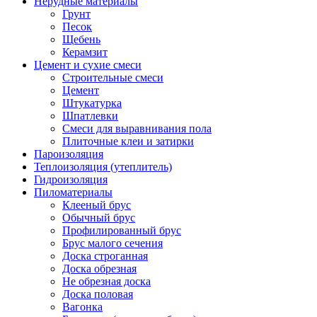
Нерудные материалы
Грунт
Песок
Щебень
Керамзит
Цемент и сухие смеси
Строительные смеси
Цемент
Штукатурка
Шпатлевки
Смеси для выравнивания пола
Плиточные клеи и затирки
Пароизоляция
Теплоизоляция (утеплитель)
Гидроизоляция
Пиломатериалы
Клееный брус
Обычный брус
Профилированный брус
Брус малого сечения
Доска строганная
Доска обрезная
Не обрезная доска
Доска половая
Вагонка