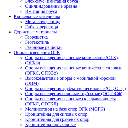
Блок-хаус (имитация бруса)
Оцилиндрованные бревна
Имитация бруса
Кровельные материалы
Металлочерепица
Гибкая черепица
Дорожные материалы
Георешетка
Геотекстиль
Газонные решетки
Опоры освещения ОГК
Опоры освещения граненые конические (ОГК),
(ОГКф)
Опоры освещения граненые конические силовые
(ОГКС, ОГКСф)
Высокомачтовые опоры с мобильной короной
(ОВМ)
Опоры освещения трубчатые несиловые (ОТ, ОТф)
Опоры освещения силовые трубчатые (ОС, ОСф)
Опоры освещения граненые складывающиеся
(ОГКС, ОГСКЛ)
Молниеотвод на базе опор ОГК (МОГК)
Кронштейны для силовых опор
Кронштейны для гранёных опор
Кронштейны приставные