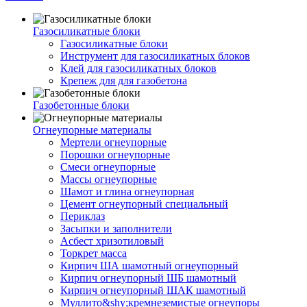
Газосиликатные блоки
Газосиликатные блоки
Инструмент для газосиликатных блоков
Клей для газосиликатных блоков
Крепеж для для газобетона
Газобетонные блоки
Огнеупорные материалы
Мертели огнеупорные
Порошки огнеупорные
Смеси огнеупорные
Массы огнеупорные
Шамот и глина огнеупорная
Цемент огнеупорный специальный
Периклаз
Засыпки и заполнители
Асбест хризотиловый
Торкрет масса
Кирпич ША шамотный огнеупорный
Кирпич огнеупорный ШБ шамотный
Кирпич огнеупорный ШАК шамотный
Муллито&shy;­кремнеземистые огнеупоры