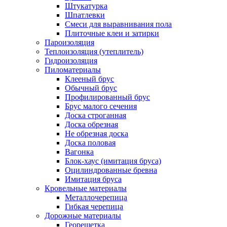
Штукатурка
Шпатлевки
Смеси для выравнивания пола
Плиточные клеи и затирки
Пароизоляция
Теплоизоляция (утеплитель)
Гидроизоляция
Пиломатериалы
Клееный брус
Обычный брус
Профилированный брус
Брус малого сечения
Доска строганная
Доска обрезная
Не обрезная доска
Доска половая
Вагонка
Блок-хаус (имитация бруса)
Оцилиндрованные бревна
Имитация бруса
Кровельные материалы
Металлочерепица
Гибкая черепица
Дорожные материалы
Георешетка