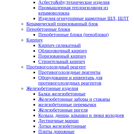
Асбесто&shy;технические изделия
Промышленная теплоизоляция из
керамоволокна
Изделия огнеупорные шамотные ШЛ, ШЛТ
Керамический поризованный блок
Пенобетонные блоки
Пенобетонные блоки (пеноблоки)
Кирпич
Кирпич силикатный
Облицовочный кирпич
Поризованный кирпич
Строительный кирпич
Противогололедный реагент
Противогололедные реагенты
Оборудование и инвентарь для
противогололедных реагентов
Железобетонные изделия
Балки железобетонные
Железобетонные заборы и стаканы
железобетонные перемычки
Железобетонные ригеля
Кольца, днища, крышки и люки колодцев
Лестничные марши
Лотки железобетонные
Плиты дорожные