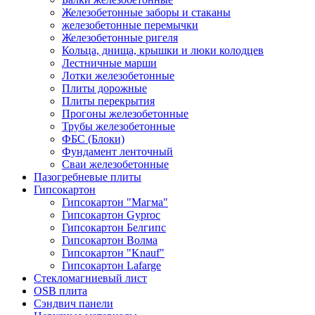
Железобетонные заборы и стаканы
железобетонные перемычки
Железобетонные ригеля
Кольца, днища, крышки и люки колодцев
Лестничные марши
Лотки железобетонные
Плиты дорожные
Плиты перекрытия
Прогоны железобетонные
Трубы железобетонные
ФБС (Блоки)
Фундамент ленточный
Сваи железобетонные
Пазогребневые плиты
Гипсокартон
Гипсокартон "Магма"
Гипсокартон Gyproc
Гипсокартон Белгипс
Гипсокартон Волма
Гипсокартон "Knauf"
Гипсокартон Lafarge
Стекломагниевый лист
OSB плита
Сэндвич панели