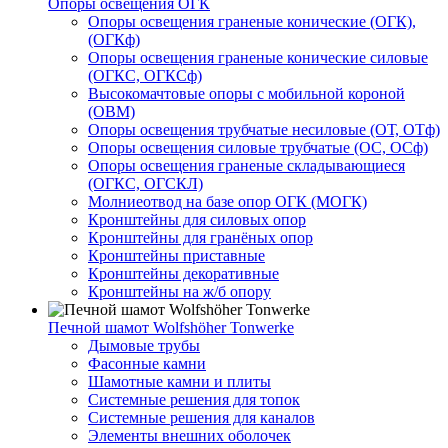
Опоры освещения ОГК
Опоры освещения граненые конические (ОГК),
(ОГКф)
Опоры освещения граненые конические силовые
(ОГКС, ОГКСф)
Высокомачтовые опоры с мобильной короной
(ОВМ)
Опоры освещения трубчатые несиловые (ОТ, ОТф)
Опоры освещения силовые трубчатые (ОС, ОСф)
Опоры освещения граненые складывающиеся
(ОГКС, ОГСКЛ)
Молниеотвод на базе опор ОГК (МОГК)
Кронштейны для силовых опор
Кронштейны для гранёных опор
Кронштейны приставные
Кронштейны декоративные
Кронштейны на ж/б опору
Печной шамот Wolfshöher Tonwerke
Дымовые трубы
Фасонные камни
Шамотные камни и плиты
Системные решения для топок
Системные решения для каналов
Элементы внешних оболочек